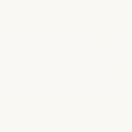
Ta kontakt
Marked og anbud
Gjennom vårt engasjement for et konkurransedyktig
marked og effektiv håndtering av anbud, ønsker vi å
fortsette å være en pålitelig og profesjonell aktør i
bransjen.
Ta kontakt med oss for ytterligere informasjon om
hvordan vi kan hjelpe deg med dine prosjekter og anbud.
Vi ser frem til å samarbeide med deg og bidra til din
suksess.