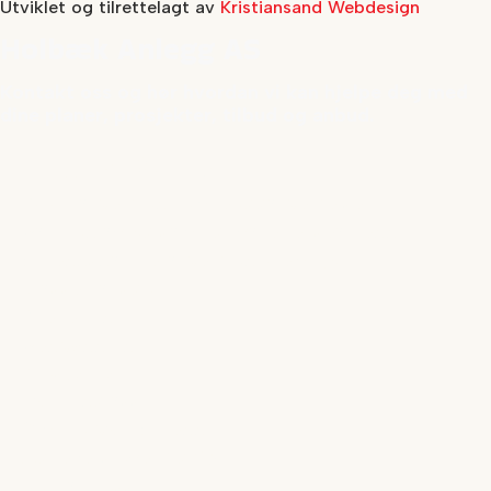
Utviklet og tilrettelagt av
Kristiansand Webdesign
Holbæk Anlegg AS
Kontakt oss og hør hvordan vi kan hjelpe deg med
dine planer, prosjekter, tilbud og anbud.
TJENESTER
Grunnarbeid og tomteopparbeidelse
Vann og avløp samt private renseanlegg
Anleggsgartnerarbeid og utemiljø
Massetransport
Drenering
Vegbygging
Prosjekter
Lærlingplass
Om Holbæk Anlegg
Åpnehetsloven (pdf)
Kontakt oss