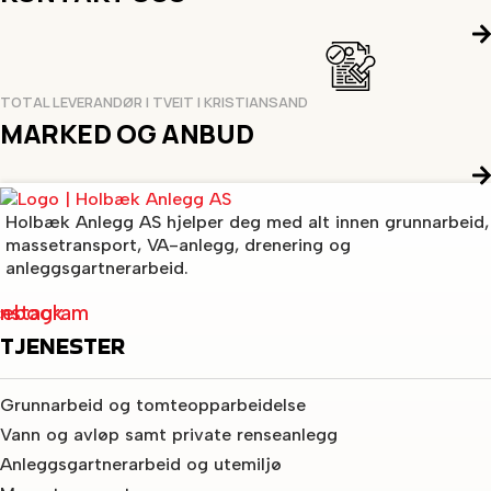
TOTAL LEVERANDØR I TVEIT I KRISTIANSAND
MARKED OG ANBUD
Holbæk Anlegg AS hjelper deg med alt innen grunnarbeid,
massetransport, VA-anlegg, drenering og
anleggsgartnerarbeid.
cebook
Instagram
TJENESTER
Grunnarbeid og tomteopparbeidelse
Vann og avløp samt private renseanlegg
Anleggsgartnerarbeid og utemiljø