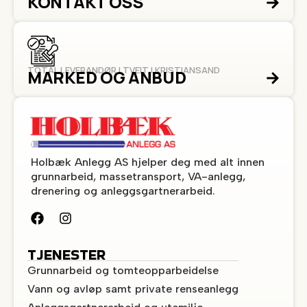
KONTAKT OSS
TOTAL LEVERANDØR I TVEIT I KRISTIANSAND
MARKED OG ANBUD
Holbæk Anlegg AS hjelper deg med alt innen
grunnarbeid, massetransport, VA-anlegg,
drenering og anleggsgartnerarbeid.
TJENESTER
Grunnarbeid og tomteopparbeidelse
Vann og avløp samt private renseanlegg