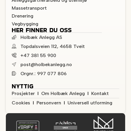
Anleggsgartnerarbeid og utemiljø
Massetransport
Drenering
Vegbygging
HER FINNER DU OSS
Holbæk Anlegg AS
Topdalsveien 112, 4658 Tveit
+47 381 55 900
post@holbekanlegg.no
Orgnr.: 997 077 806
NYTTIG
Prosjekter
Om Holbæk Anlegg
Kontakt
Cookies
Personvern
Universell utforming