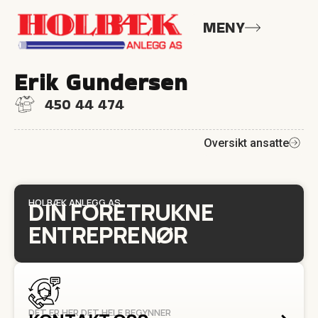
MENY
Erik Gundersen
450 44 474
Oversikt ansatte
HOLBÆK ANLEGG AS
DIN FORETRUKNE
ENTREPRENØR
DET ER HER DET HELE BEGYNNER