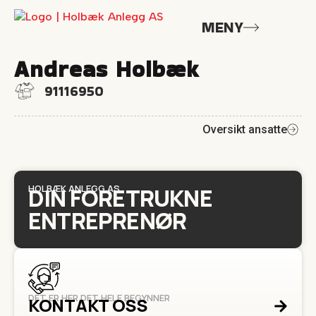
MENY
Andreas Holbæk
91116950
Oversikt ansatte
HOLBÆK ANLEGG AS
DIN FORETRUKNE
ENTREPRENØR
DET ER HER DET HELE BEGYNNER
KONTAKT OSS