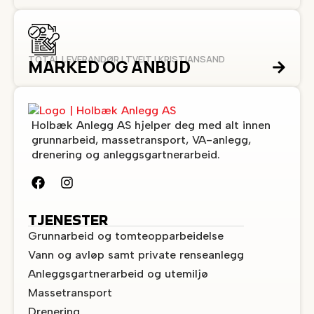
TOTAL LEVERANDØR I TVEIT I KRISTIANSAND
MARKED OG ANBUD
Holbæk Anlegg AS hjelper deg med alt innen
grunnarbeid, massetransport, VA-anlegg,
drenering og anleggsgartnerarbeid.
TJENESTER
Grunnarbeid og tomteopparbeidelse
Vann og avløp samt private renseanlegg
Anleggsgartnerarbeid og utemiljø
Massetransport
Drenering